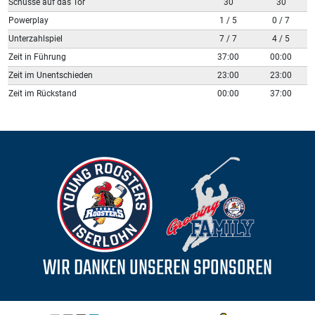
Schüsse auf das Tor
30
30
Powerplay
1 / 5
0 / 7
Unterzahlspiel
7 / 7
4 / 5
Zeit in Führung
37:00
00:00
Zeit im Unentschieden
23:00
23:00
Zeit im Rückstand
00:00
37:00
WIR DANKEN UNSEREN SPONSOREN