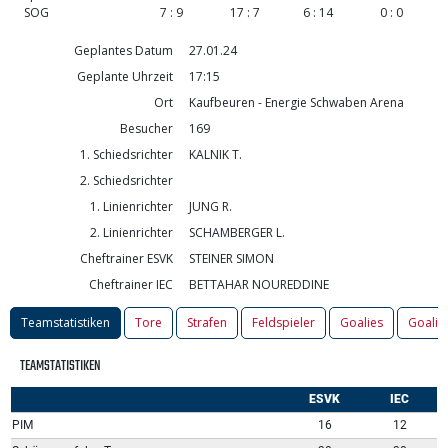
SOG
7 : 9
17 : 7
6 : 14
0 : 0
Geplantes Datum
27.01.24
Geplante Uhrzeit
17:15
Ort
Kaufbeuren - Energie Schwaben Arena
Besucher
169
1. Schiedsrichter
KALNIK T.
2. Schiedsrichter
1. Linienrichter
JUNG R.
2. Linienrichter
SCHAMBERGER L.
Cheftrainer ESVK
STEINER SIMON
Cheftrainer IEC
BETTAHAR NOUREDDINE
Teamstatistiken
Tore
Strafen
Feldspieler
Goalies
Goalie
TEAMSTATISTIKEN
ESVK
IEC
PIM
16
12