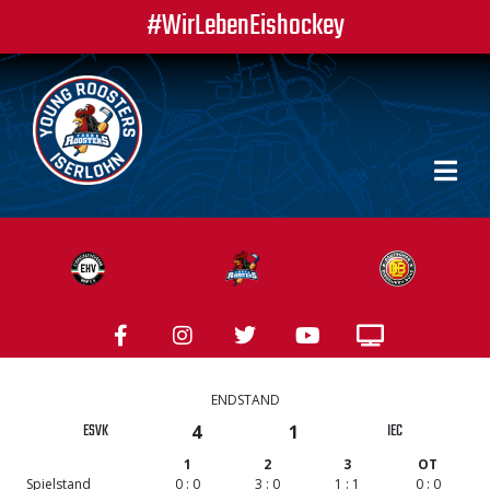
#WirLebenEishockey
ENDSTAND
ESVK
IEC
4
1
1
2
3
OT
Spielstand
0 : 0
3 : 0
1 : 1
0 : 0