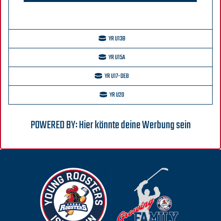
YR U13B
YR U15A
YR U17-DEB
YR U20
POWERED BY: Hier könnte deine Werbung sein