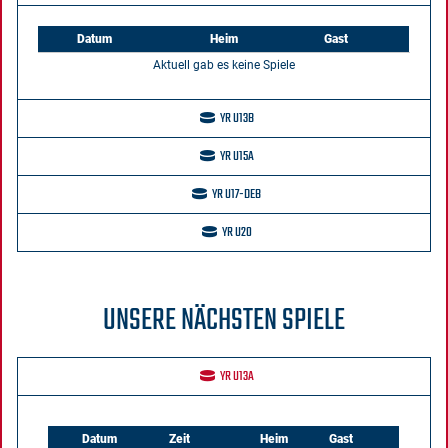
Datum
Heim
Gast
Aktuell gab es keine Spiele
YR U13B
YR U15A
YR U17-DEB
YR U20
UNSERE NÄCHSTEN SPIELE
YR U13A
Datum
Zeit
Heim
Gast