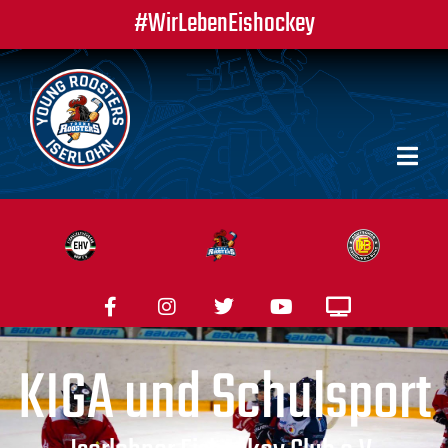
#WirLebenEishockey
KIGA und Schulsport