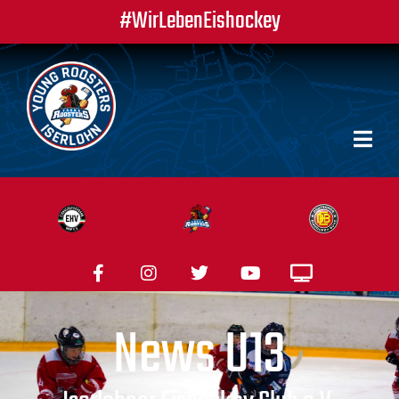
#WirLebenEishockey
News U13