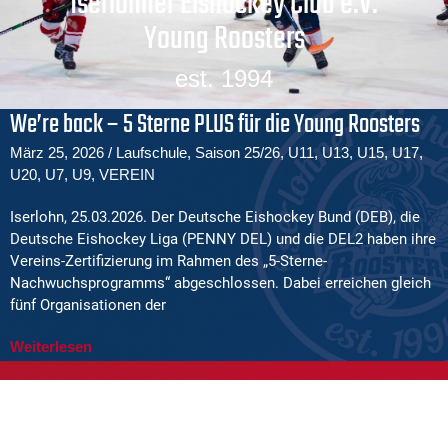
Iserlohner Eishockey Club e.V.
Young Roosters
est. 1994
We’re back – 5 Sterne PLUS für die Young Roosters
März 25, 2026
/
Laufschule
,
Saison 25/26
,
U11
,
U13
,
U15
,
U17
,
U20
,
U7
,
U9
,
VEREIN
Iserlohn, 25.03.2026. Der Deutsche Eishockey Bund (DEB), die
Deutsche Eishockey Liga (PENNY DEL) und die DEL2 haben ihre
Vereins-Zertifizierung im Rahmen des „5-Sterne-
Nachwuchsprogramms“ abgeschlossen. Dabei erreichen gleich
fünf Organisationen der
Weiterlesen