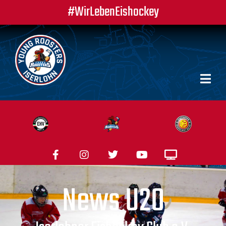
#WirLebenEishockey
News U20