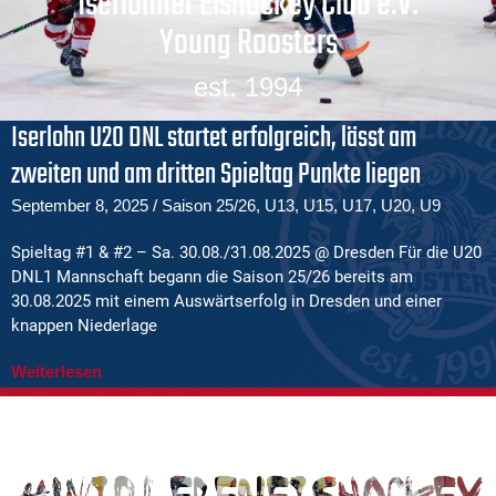
Iserlohner Eishockey Club e.V.
Young Roosters
est. 1994
Iserlohn U20 DNL startet erfolgreich, lässt am
zweiten und am dritten Spieltag Punkte liegen
September 8, 2025
/
Saison 25/26
,
U13
,
U15
,
U17
,
U20
,
U9
Spieltag #1 & #2 – Sa. 30.08./31.08.2025 @ Dresden Für die U20
DNL1 Mannschaft begann die Saison 25/26 bereits am
30.08.2025 mit einem Auswärtserfolg in Dresden und einer
knappen Niederlage
Weiterlesen