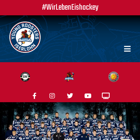
#WirLebenEishockey