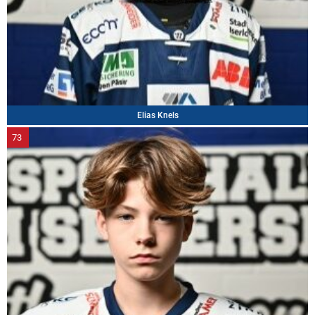
Elias Knels
73