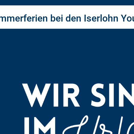
mmerferien bei den Iserlohn Yo