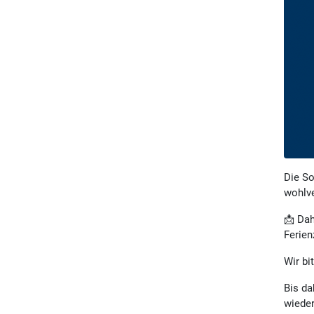
Die So
wohlve
📩 Dah
Ferien
Wir bi
Bis da
wiede