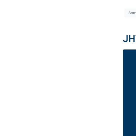
Som
JH