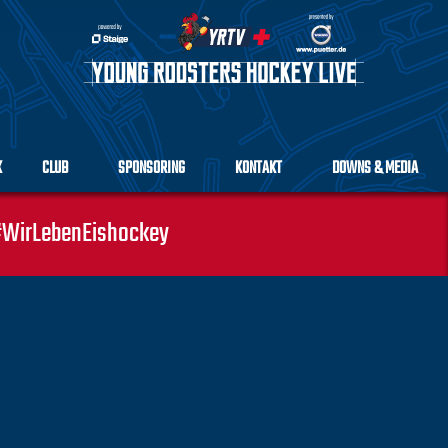
K
CLUB
SPONSORING
KONTAKT
DOWNS & MEDIA
WirLebenEishockey