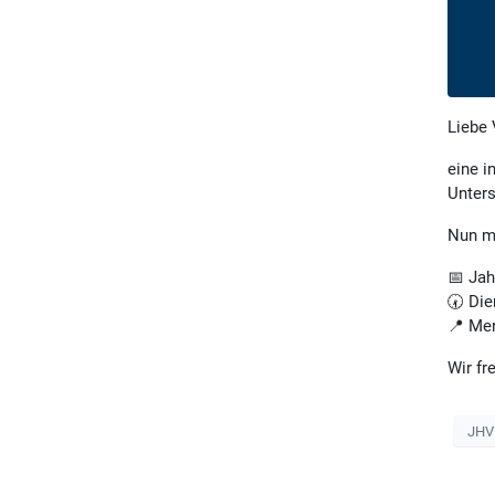
Liebe 
eine i
Unters
Nun mö
📅 Ja
🕢 Die
📍 Mer
Wir fr
JHV