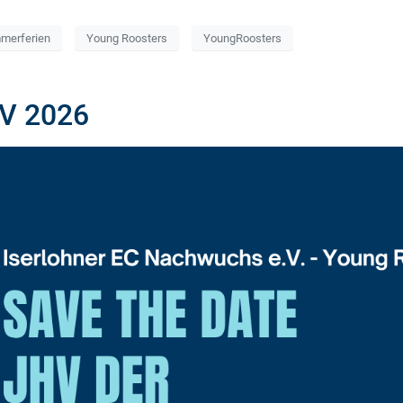
merferien
Young Roosters
YoungRoosters
V 2026