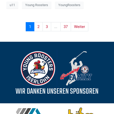
u11
Young Roosters
YoungRoosters
1
2
3
...
37
Weiter
WIR DANKEN UNSEREN SPONSOREN