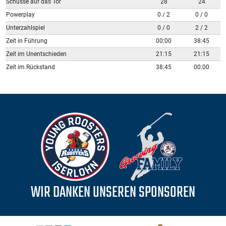
Schüsse auf das Tor
28
24
Powerplay
0 / 2
0 / 0
Unterzahlspiel
0 / 0
2 / 2
Zeit in Führung
00:00
38:45
Zeit im Unentschieden
21:15
21:15
Zeit im Rückstand
38:45
00:00
WIR DANKEN UNSEREN SPONSOREN