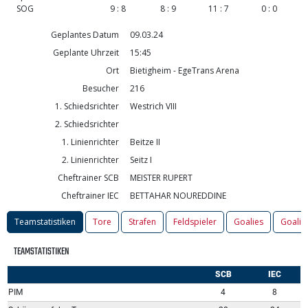
SOG
9 : 8
8 : 9
11 : 7
0 : 0
Geplantes Datum
09.03.24
Geplante Uhrzeit
15:45
Ort
Bietigheim - EgeTrans Arena
Besucher
216
1. Schiedsrichter
Westrich VIII
2. Schiedsrichter
1. Linienrichter
Beitze II
2. Linienrichter
Seitz I
Cheftrainer SCB
MEISTER RUPERT
Cheftrainer IEC
BETTAHAR NOUREDDINE
Teamstatistiken
Tore
Strafen
Feldspieler
Goalies
Goalie
TEAMSTATISTIKEN
SCB
IEC
PIM
4
8