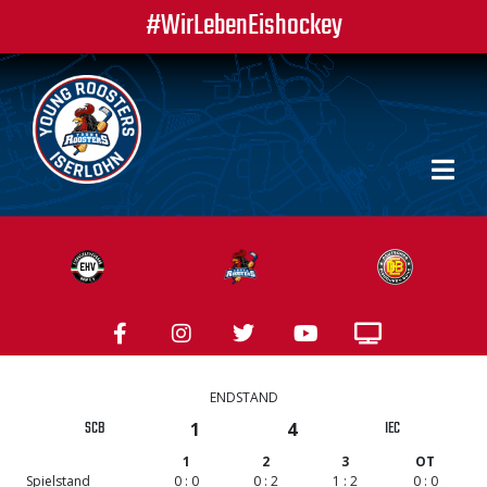
#WirLebenEishockey
ENDSTAND
SCB
IEC
1
4
1
2
3
OT
Spielstand
0 : 0
0 : 2
1 : 2
0 : 0