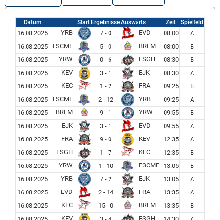
Datum
Start
Ergebnisse
Auswärts
Zeit
Spielfeld
YRB
EVD
16.08.2025
7 - 0
08:00
A
ESCME
BREM
16.08.2025
5 - 0
08:00
B
YRW
ESGH
16.08.2025
0 - 6
08:30
B
KEV
EJK
16.08.2025
3 - 1
08:30
A
KEC
FRA
16.08.2025
1 - 2
09:25
B
ESCME
YRB
16.08.2025
2 - 12
09:25
A
BREM
YRW
16.08.2025
9 - 1
09:55
B
EJK
EVD
16.08.2025
3 - 1
09:55
A
FRA
KEV
16.08.2025
9 - 0
12:35
A
ESGH
KEC
16.08.2025
1 - 7
12:35
B
YRW
ESCME
16.08.2025
1 - 10
13:05
B
YRB
EJK
16.08.2025
7 - 2
13:05
A
EVD
FRA
16.08.2025
2 - 14
13:35
A
KEC
BREM
16.08.2025
15 - 0
13:35
B
KEV
ESGH
16.08.2025
3 - 4
14:30
A