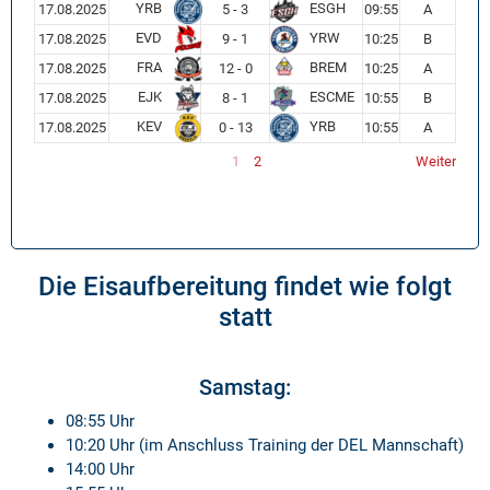
YRB
ESGH
17.08.2025
5 - 3
09:55
A
EVD
YRW
17.08.2025
9 - 1
10:25
B
FRA
BREM
17.08.2025
12 - 0
10:25
A
EJK
ESCME
17.08.2025
8 - 1
10:55
B
KEV
YRB
17.08.2025
0 - 13
10:55
A
1
2
Weiter
Die Eisaufbereitung findet wie folgt
statt
Samstag:
08:55 Uhr
10:20 Uhr (im Anschluss Training der DEL Mannschaft)
14:00 Uhr