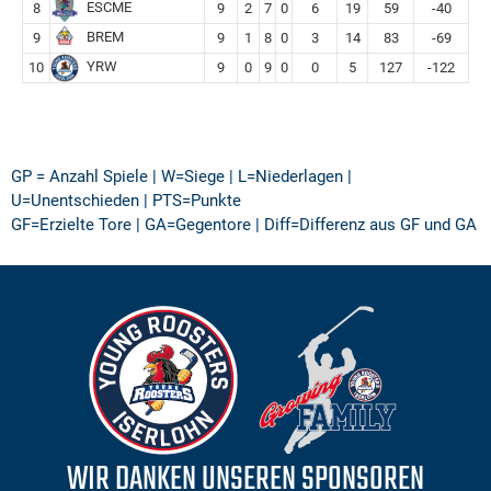
ESCME
8
9
2
7
0
6
19
59
-40
BREM
9
9
1
8
0
3
14
83
-69
YRW
10
9
0
9
0
0
5
127
-122
GP = Anzahl Spiele | W=Siege | L=Niederlagen |
U=Unentschieden | PTS=Punkte
GF=Erzielte Tore | GA=Gegentore | Diff=Differenz aus GF und GA
WIR DANKEN UNSEREN SPONSOREN