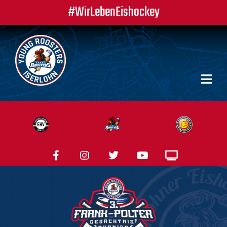
#WirLebenEishockey