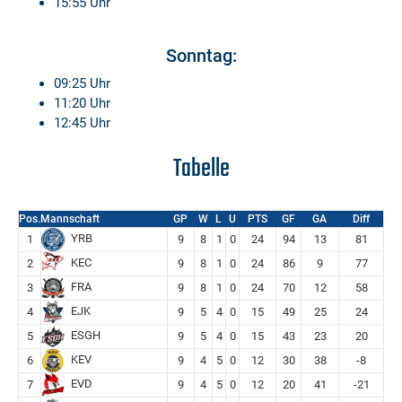
15:55 Uhr
Sonntag:
09:25 Uhr
11:20 Uhr
12:45 Uhr
Tabelle
Pos.
Mannschaft
GP
W
L
U
PTS
GF
GA
Diff
YRB
1
9
8
1
0
24
94
13
81
KEC
2
9
8
1
0
24
86
9
77
FRA
3
9
8
1
0
24
70
12
58
EJK
4
9
5
4
0
15
49
25
24
ESGH
5
9
5
4
0
15
43
23
20
KEV
6
9
4
5
0
12
30
38
-8
EVD
7
9
4
5
0
12
20
41
-21