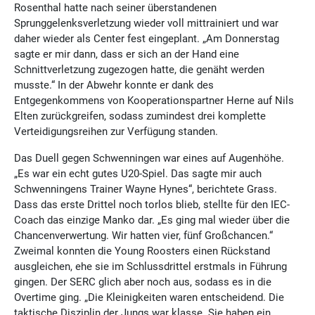
Rosenthal hatte nach seiner überstandenen
Sprunggelenksverletzung wieder voll mittrainiert und war
daher wieder als Center fest eingeplant. „Am Donnerstag
sagte er mir dann, dass er sich an der Hand eine
Schnittverletzung zugezogen hatte, die genäht werden
musste.“ In der Abwehr konnte er dank des
Entgegenkommens von Kooperationspartner Herne auf Nils
Elten zurückgreifen, sodass zumindest drei komplette
Verteidigungsreihen zur Verfügung standen.
Das Duell gegen Schwenningen war eines auf Augenhöhe.
„Es war ein echt gutes U20-Spiel. Das sagte mir auch
Schwenningens Trainer Wayne Hynes“, berichtete Grass.
Dass das erste Drittel noch torlos blieb, stellte für den IEC-
Coach das einzige Manko dar. „Es ging mal wieder über die
Chancenverwertung. Wir hatten vier, fünf Großchancen.“
Zweimal konnten die Young Roosters einen Rückstand
ausgleichen, ehe sie im Schlussdrittel erstmals in Führung
gingen. Der SERC glich aber noch aus, sodass es in die
Overtime ging. „Die Kleinigkeiten waren entscheidend. Die
taktische Disziplin der Jungs war klasse. Sie haben ein