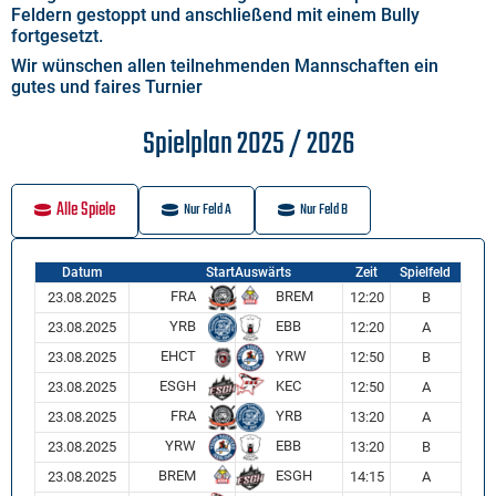
Feldern gestoppt und anschließend mit einem Bully
fortgesetzt.
Wir wünschen allen teilnehmenden Mannschaften ein
gutes und faires Turnier
Spielplan 2025 / 2026
Alle Spiele
Nur Feld A
Nur Feld B
Datum
Start
Auswärts
Zeit
Spielfeld
FRA
BREM
23.08.2025
12:20
B
YRB
EBB
23.08.2025
12:20
A
EHCT
YRW
23.08.2025
12:50
B
ESGH
KEC
23.08.2025
12:50
A
FRA
YRB
23.08.2025
13:20
A
YRW
EBB
23.08.2025
13:20
B
BREM
ESGH
23.08.2025
14:15
A