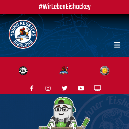
#WirLebenEishockey