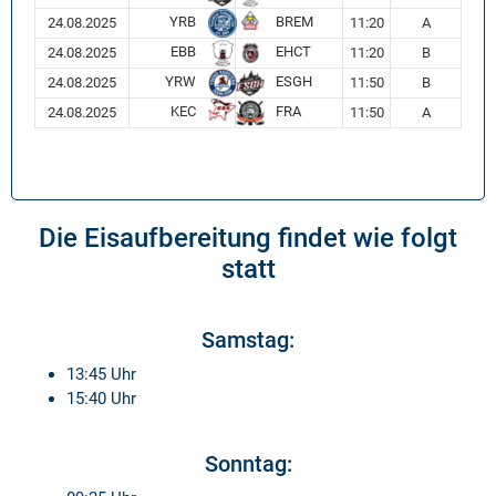
YRB
BREM
24.08.2025
11:20
A
EBB
EHCT
24.08.2025
11:20
B
YRW
ESGH
24.08.2025
11:50
B
KEC
FRA
24.08.2025
11:50
A
Die Eisaufbereitung findet wie folgt
statt
Samstag:
13:45 Uhr
15:40 Uhr
Sonntag: