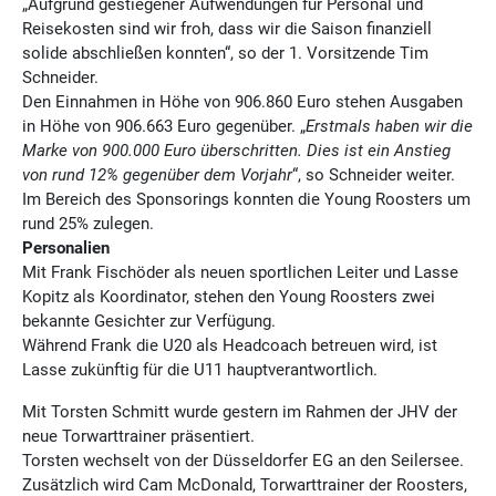
„Aufgrund gestiegener Aufwendungen für Personal und
Reisekosten sind wir froh, dass wir die Saison finanziell
solide abschließen konnten“, so der 1. Vorsitzende Tim
Schneider.
Den Einnahmen in Höhe von 906.860 Euro stehen Ausgaben
in Höhe von 906.663 Euro gegenüber. „
Erstmals haben wir die
Marke von 900.000 Euro überschritten. Dies ist ein Anstieg
von rund 12% gegenüber dem Vorjahr
“, so Schneider weiter.
Im Bereich des Sponsorings konnten die Young Roosters um
rund 25% zulegen.
Personalien
Mit Frank Fischöder als neuen sportlichen Leiter und Lasse
Kopitz als Koordinator, stehen den Young Roosters zwei
bekannte Gesichter zur Verfügung.
Während Frank die U20 als Headcoach betreuen wird, ist
Lasse zukünftig für die U11 hauptverantwortlich.
Mit Torsten Schmitt wurde gestern im Rahmen der JHV der
neue Torwarttrainer präsentiert.
Torsten wechselt von der Düsseldorfer EG an den Seilersee.
Zusätzlich wird Cam McDonald, Torwarttrainer der Roosters,