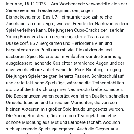
Iserlohn, 15.11.2025 – Am Wochenende verwandelte sich der
Seilersee in ein Freudensegment der jungen
Eishockeytalente: Das U7-Heimturnier zog zahlreiche
Zuschauer an und zeigte, wie viel Freude der Nachwuchs dem
Spiel verleihen kann. Die jüngsten Cups-Cracks der Iserlohn
Young Roosters traten gegen engagierte Teams aus
Düsseldorf, ESV Bergkamen und Herforder EV an und
begeisterten das Publikum mit viel Einsatzfreude und
sauberem Spiel. Bereits beim Einlaufen war die Stimmung
ausgelassen: lachende Gesichter, strahlende Augen und der
unverwechselbare Jubel, wenn der Puck Richtung Tor ging.
Die jungen Spieler zeigten beherzt Passen, Schlittschuhlauf
und erste taktische Spielzüge, während die Trainer sichtlich
stolz auf die Entwicklung ihrer Nachwuchskräfte schauten.
Die Begegnungen waren geprägt von fairen Duellen, schnellen
Umschaltspielen und torreichen Momenten, die von den
kleinen Akteuren mit großer Spielfreude umgesetzt wurden.
Die Young Roosters glänzten durch Teamgeist und eine
schöne Mischung aus Mut und Lernbereitschaft, wodurch
sich spannende Spielzüge ergaben. Auch die Gegner aus