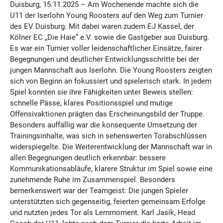
Duisburg, 15.11.2025 – Am Wochenende machte sich die
U11 der Iserlohn Young Roosters auf den Weg zum Turnier
des EV Duisburg. Mit dabei waren zudem EJ Kassel, der
Kölner EC „Die Haie“ e.V. sowie die Gastgeber aus Duisburg.
Es war ein Turnier voller leidenschaftlicher Einsätze, fairer
Begegnungen und deutlicher Entwicklungsschritte bei der
jungen Mannschaft aus Iserlohn. Die Young Roosters zeigten
sich von Beginn an fokussiert und spielerisch stark. In jedem
Spiel konnten sie ihre Fähigkeiten unter Beweis stellen:
schnelle Pässe, klares Positionsspiel und mutige
Offensivaktionen prägten das Erscheinungsbild der Truppe.
Besonders auffällig war die konsequente Umsetzung der
Trainingsinhalte, was sich in sehenswerten Torabschlüssen
widerspiegelte. Die Weiterentwicklung der Mannschaft war in
allen Begegnungen deutlich erkennbar: bessere
Kommunikationsabläufe, klarere Struktur im Spiel sowie eine
zunehmende Ruhe im Zusammenspiel. Besonders
bemerkenswert war der Teamgeist: Die jungen Spieler
unterstützten sich gegenseitig, feierten gemeinsam Erfolge
und nutzten jedes Tor als Lernmoment. Karl Jasik, Head