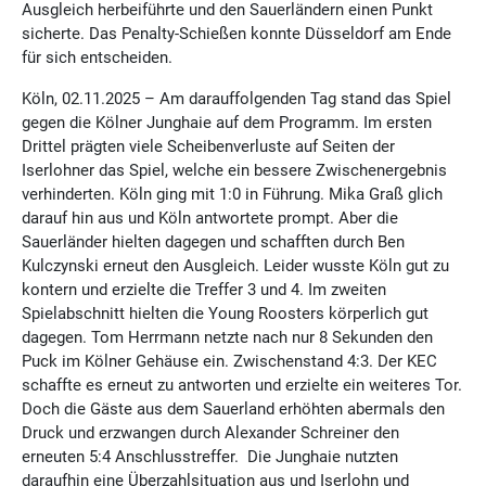
Ausgleich herbeiführte und den Sauerländern einen Punkt
sicherte. Das Penalty-Schießen konnte Düsseldorf am Ende
für sich entscheiden.
Köln, 02.11.2025 – Am darauffolgenden Tag stand das Spiel
gegen die Kölner Junghaie auf dem Programm. Im ersten
Drittel prägten viele Scheibenverluste auf Seiten der
Iserlohner das Spiel, welche ein bessere Zwischenergebnis
verhinderten. Köln ging mit 1:0 in Führung. Mika Graß glich
darauf hin aus und Köln antwortete prompt. Aber die
Sauerländer hielten dagegen und schafften durch Ben
Kulczynski erneut den Ausgleich. Leider wusste Köln gut zu
kontern und erzielte die Treffer 3 und 4. Im zweiten
Spielabschnitt hielten die Young Roosters körperlich gut
dagegen. Tom Herrmann netzte nach nur 8 Sekunden den
Puck im Kölner Gehäuse ein. Zwischenstand 4:3. Der KEC
schaffte es erneut zu antworten und erzielte ein weiteres Tor.
Doch die Gäste aus dem Sauerland erhöhten abermals den
Druck und erzwangen durch Alexander Schreiner den
erneuten 5:4 Anschlusstreffer. Die Junghaie nutzten
daraufhin eine Überzahlsituation aus und Iserlohn und