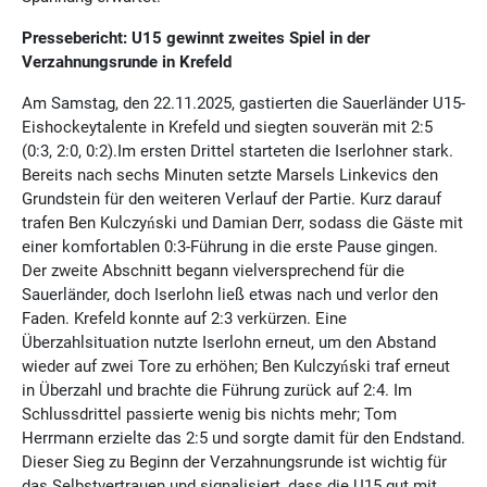
Pressebericht: U15 gewinnt zweites Spiel in der
Verzahnungsrunde in Krefeld
Am Samstag, den 22.11.2025, gastierten die Sauerländer U15-
Eishockeytalente in Krefeld und siegten souverän mit 2:5
(0:3, 2:0, 0:2).Im ersten Drittel starteten die Iserlohner stark.
Bereits nach sechs Minuten setzte Marsels Linkevics den
Grundstein für den weiteren Verlauf der Partie. Kurz darauf
trafen Ben Kulczyński und Damian Derr, sodass die Gäste mit
einer komfortablen 0:3-Führung in die erste Pause gingen.
Der zweite Abschnitt begann vielversprechend für die
Sauerländer, doch Iserlohn ließ etwas nach und verlor den
Faden. Krefeld konnte auf 2:3 verkürzen. Eine
Überzahlsituation nutzte Iserlohn erneut, um den Abstand
wieder auf zwei Tore zu erhöhen; Ben Kulczyński traf erneut
in Überzahl und brachte die Führung zurück auf 2:4. Im
Schlussdrittel passierte wenig bis nichts mehr; Tom
Herrmann erzielte das 2:5 und sorgte damit für den Endstand.
Dieser Sieg zu Beginn der Verzahnungsrunde ist wichtig für
das Selbstvertrauen und signalisiert, dass die U15 gut mit