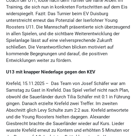
Coach der U11, lobte nach dem Turnier die harte Arbeit im
Training, die sich nun in konkreten Fortschritten auf dem Eis
widerspiegelt. Fazit: Das Turnier beim EV Duisburg
unterstreicht erneut das Potenzial der Iserlohner Young
Roosters U11. Die Mannschaft präsentierte sich überzeugend
in allen Spielen, und die sichtbare Weiterentwicklung der
Spielanlage lässt auf eine vielversprechende Zukunft
schließen. Die Verantwortlichen blicken motiviert auf
kommende Begegnungen und darauf, die positiven
Entwicklungen weiter zu fördern.
U13 mit knapper Niederlage gegen den KEV
Krefeld, 15.11.2025 – Das Team von Josef Schäfer war am
Samstag zu Gast in Krefeld. Das Spiel verlief nicht nach Plan,
obwohl die Sauerländer durch Tilia Schäfer mit 0:1 in Führung
gingen. Danach erzielte Krefeld zwei Treffer. Im zweiten
Abschnitt glich Levy Schulte zum 2:2 aus. Krefeld antwortete
und die Young Roosters hielten dagegen. Alexander
Giesbrecht brachte die Sauerländer wieder auf Kurs. Lieder
wusste Krefeld erneut zu Kontern und erhöhten 5 Minuten vor