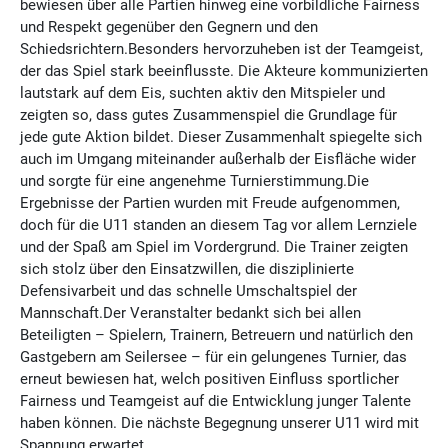
bewiesen über alle Partien hinweg eine vorbildliche Fairness
und Respekt gegenüber den Gegnern und den
Schiedsrichtern.Besonders hervorzuheben ist der Teamgeist,
der das Spiel stark beeinflusste. Die Akteure kommunizierten
lautstark auf dem Eis, suchten aktiv den Mitspieler und
zeigten so, dass gutes Zusammenspiel die Grundlage für
jede gute Aktion bildet. Dieser Zusammenhalt spiegelte sich
auch im Umgang miteinander außerhalb der Eisfläche wider
und sorgte für eine angenehme Turnierstimmung.Die
Ergebnisse der Partien wurden mit Freude aufgenommen,
doch für die U11 standen an diesem Tag vor allem Lernziele
und der Spaß am Spiel im Vordergrund. Die Trainer zeigten
sich stolz über den Einsatzwillen, die disziplinierte
Defensivarbeit und das schnelle Umschaltspiel der
Mannschaft.Der Veranstalter bedankt sich bei allen
Beteiligten – Spielern, Trainern, Betreuern und natürlich den
Gastgebern am Seilersee – für ein gelungenes Turnier, das
erneut bewiesen hat, welch positiven Einfluss sportlicher
Fairness und Teamgeist auf die Entwicklung junger Talente
haben können. Die nächste Begegnung unserer U11 wird mit
Spannung erwartet.