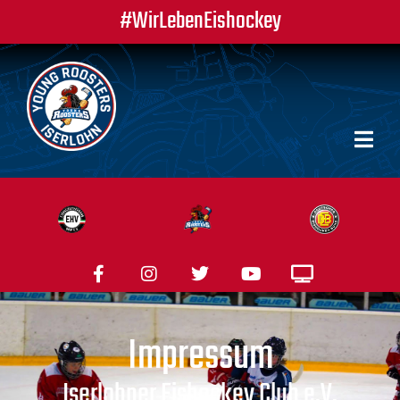
#WirLebenEishockey
Impressum
Iserlohner Eishockey Club e.V.