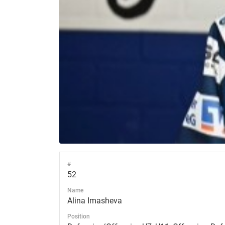
#
52
Name
Alina Imasheva
Position