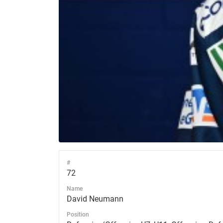
#
72
Name
David Neumann
Position