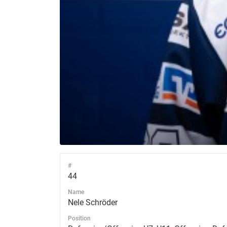
#
44
Name
Nele Schröder
Position