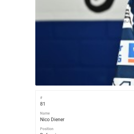
#
81
Name
Nico Diener
Position