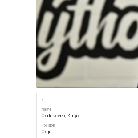
#
Name
Oedekoven, Katja
Position
Orga