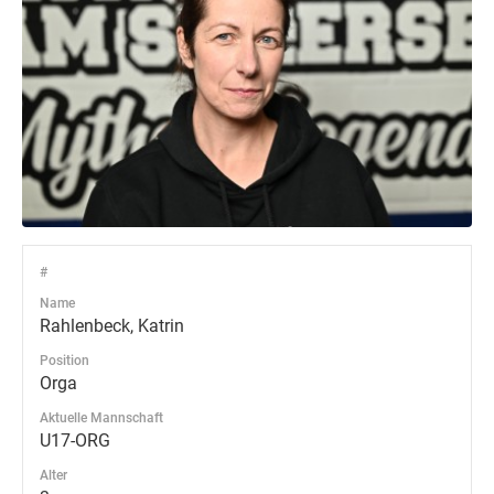
#
Name
Rahlenbeck, Katrin
Position
Orga
Aktuelle Mannschaft
U17-ORG
Alter