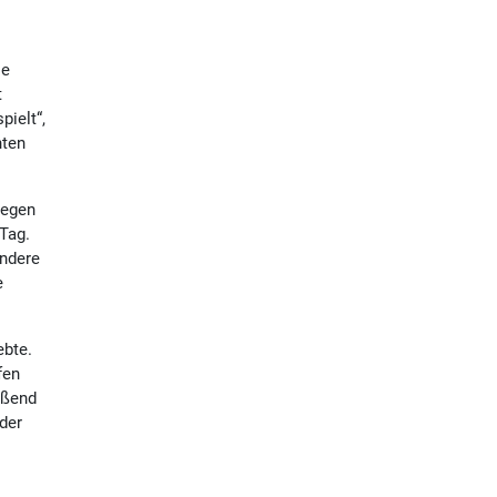
ie
t
pielt“,
nten
gegen
Tag.
ondere
e
ebte.
fen
eßend
der