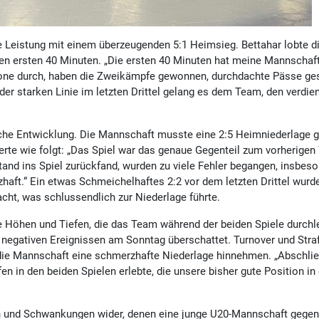
Leistung mit einem überzeugenden 5:1 Heimsieg. Bettahar lobte d
den ersten 40 Minuten. „Die ersten 40 Minuten hat meine Mannschaf
 Zone durch, haben die Zweikämpfe gewonnen, durchdachte Pässe ges
der starken Linie im letzten Drittel gelang es dem Team, den verdie
iche Entwicklung. Die Mannschaft musste eine 2:5 Heimniederlage 
e wie folgt: „Das Spiel war das genaue Gegenteil zum vorherigen 
d ins Spiel zurückfand, wurden zu viele Fehler begangen, insbes
haft.“ Ein etwas Schmeichelhaftes 2:2 vor dem letzten Drittel wurd
cht, was schlussendlich zur Niederlage führte.
e Höhen und Tiefen, die das Team während der beiden Spiele durchl
negativen Ereignissen am Sonntag überschattet. Turnover und Stra
 die Mannschaft eine schmerzhafte Niederlage hinnehmen. „Abschli
 in den beiden Spielen erlebte, die unsere bisher gute Position in 
.
en und Schwankungen wider, denen eine junge U20-Mannschaft gegen