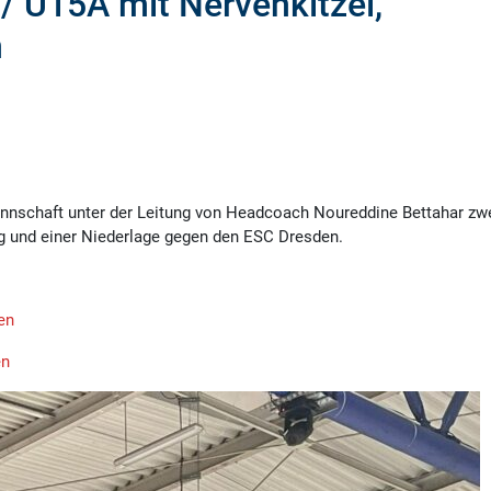
/ U15A mit Nervenkitzel,
n
nschaft unter der Leitung von Headcoach Noureddine Bettahar zw
eg und einer Niederlage gegen den ESC Dresden.
en
en