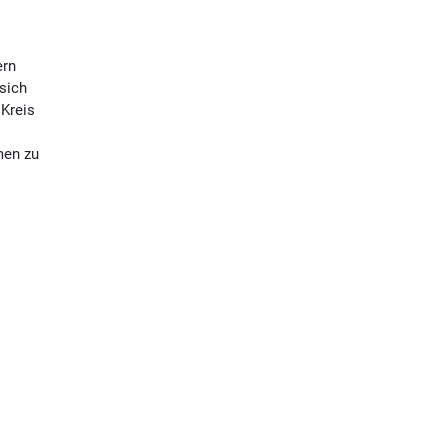
ern
sich
 Kreis
men zu