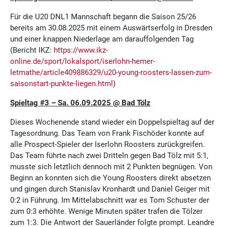
Für die U20 DNL1 Mannschaft begann die Saison 25/26
bereits am 30.08.2025 mit einem Auswärtserfolg in Dresden
und einer knappen Niederlage am darauffolgenden Tag
(Bericht IKZ:
https://www.ikz-
online.de/sport/lokalsport/iserlohn-hemer-
letmathe/article409886329/u20-young-roosters-lassen-zum-
saisonstart-punkte-liegen.html
)
Spieltag #3 – Sa. 06.09.2025 @ Bad Tölz
Dieses Wochenende stand wieder ein Doppelspieltag auf der
Tagesordnung. Das Team von Frank Fischöder konnte auf
alle Prospect-Spieler der Iserlohn Roosters zurückgreifen.
Das Team führte nach zwei Dritteln gegen Bad Tölz mit 5:1,
musste sich letztlich dennoch mit 2 Punkten begnügen. Von
Beginn an konnten sich die Young Roosters direkt absetzen
und gingen durch Stanislav Kronhardt und Daniel Geiger mit
0:2 in Führung. Im Mittelabschnitt war es Tom Schuster der
zum 0:3 erhöhte. Wenige Minuten später trafen die Tölzer
zum 1:3. Die Antwort der Sauerländer folgte prompt. Leandre