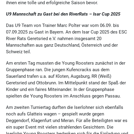
ihnen eine tolle und erfolgreiche Saison bevor.
U9 Mannschaft zu Gast bei den RiverRats – Isar Cup 2025
Das U9 Team von Trainer Marc Polter war vom 06.09. bis
07.09.2025 zu Gast in Bayern. An dem Isar Cup 2025 des ESC
River Rats Geretsried e.V. nahmen insgesamt 20
Mannschaften aus ganz Deutschland, Österreich und der
Schweiz teil.
Am ersten Tag mussten die Young Roosters zunächst in der
Gruppenphase ran. Die jungen Kufencracks aus dem
Sauerland trafen u.a. auf Kloten, Augsburg, RR (Weiß)
Geretsried und Ottobrunn. Im Mittelpunkt stand der Spaß der
Kinder und ein faires Miteinander. In der Gruppenphase
spielten die Young Roosters im Anschluss gegen Passau.
Am zweiten Turniertag durften die Iserlohner sich ebenfalls
noch aufs Glatteis wagen – gespielt wurde gegen
Deggendorf, Klagenfurt und Meran. Für alle Beteiligten war es
ein super Event mit vielen strahlenden Gesichtern. Die
Iserlohn Young Roosters bedanken sich für die Einladung und