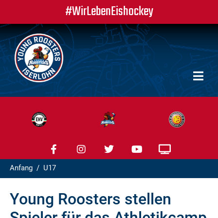
#WirLebenEishockey
Anfang
U17
Young Roosters stellen
Spieler für das Athletikcamp