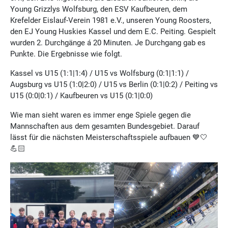
Young Grizzlys Wolfsburg, den ESV Kaufbeuren, dem
Krefelder Eislauf-Verein 1981 e.V., unseren Young Roosters,
den EJ Young Huskies Kassel und dem E.C. Peiting. Gespielt
wurden 2. Durchgänge á 20 Minuten. Je Durchgang gab es
Punkte. Die Ergebnisse wie folgt.
Kassel vs U15 (1:1|1:4) / U15 vs Wolfsburg (0:1|1:1) /
Augsburg vs U15 (1:0|2:0) / U15 vs Berlin (0:1|0:2) / Peiting vs
U15 (0:0|0:1) / Kaufbeuren vs U15 (0:1|0:0)
Wie man sieht waren es immer enge Spiele gegen die
Mannschaften aus dem gesamten Bundesgebiet. Darauf
lässt für die nächsten Meisterschaftsspiele aufbauen 💙🤍
💪🏻