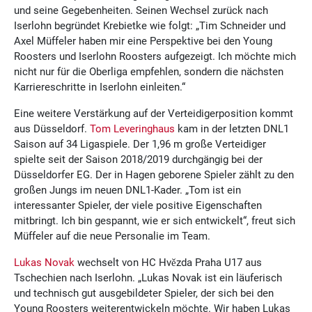
und seine Gegebenheiten. Seinen Wechsel zurück nach
Iserlohn begründet Krebietke wie folgt: „Tim Schneider und
Axel Müffeler haben mir eine Perspektive bei den Young
Roosters und Iserlohn Roosters aufgezeigt. Ich möchte mich
nicht nur für die Oberliga empfehlen, sondern die nächsten
Karriereschritte in Iserlohn einleiten.“
Eine weitere Verstärkung auf der Verteidigerposition kommt
aus Düsseldorf.
Tom Leveringhaus
kam in der letzten DNL1
Saison auf 34 Ligaspiele. Der 1,96 m große Verteidiger
spielte seit der Saison 2018/2019 durchgängig bei der
Düsseldorfer EG. Der in Hagen geborene Spieler zählt zu den
großen Jungs im neuen DNL1-Kader. „Tom ist ein
interessanter Spieler, der viele positive Eigenschaften
mitbringt. Ich bin gespannt, wie er sich entwickelt“, freut sich
Müffeler auf die neue Personalie im Team.
Lukas Novak
wechselt von HC Hvězda Praha U17 aus
Tschechien nach Iserlohn. „Lukas Novak ist ein läuferisch
und technisch gut ausgebildeter Spieler, der sich bei den
Young Roosters weiterentwickeln möchte. Wir haben Lukas