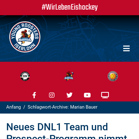
#WirLebenEishockey
Anfang
Schlagwort-Archive: Marian Bauer
Neues DNL1 Team und
Prospect-Programm nimmt