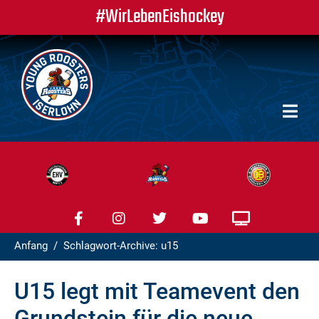
#WirLebenEishockey
Anfang
Schlagwort-Archive: u15
U15 legt mit Teamevent den
Grundstein für die neue