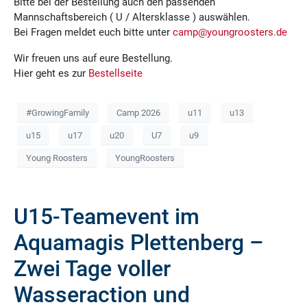
Bitte bei der Bestellung auch den passenden
Mannschaftsbereich ( U / Altersklasse ) auswählen.
Bei Fragen meldet euch bitte unter
camp@youngroosters.de
Wir freuen uns auf eure Bestellung.
Hier geht es zur
Bestellseite
#GrowingFamily
Camp 2026
u11
u13
u15
u17
u20
U7
u9
Young Roosters
YoungRoosters
U15-Teamevent im
Aquamagis Plettenberg –
Zwei Tage voller
Wasseraction und