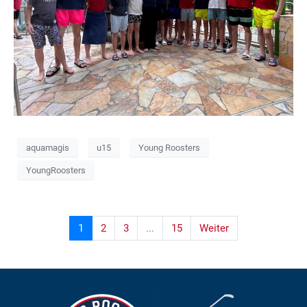
aquamagis
u15
Young Roosters
YoungRoosters
1
2
3
...
15
Weiter