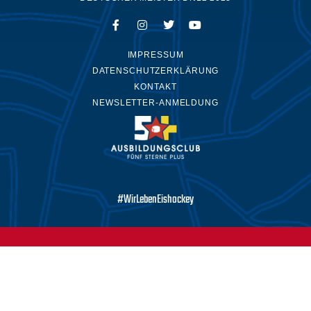
IMPRESSUM
DATENSCHUTZERKLÄRUNG
KONTAKT
NEWSLETTER-ANMELDUNG
#WirLebenEishockey