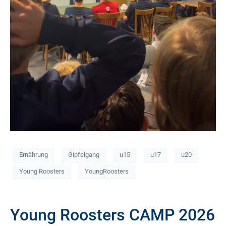
Ernährung
Gipfelgang
u15
u17
u20
Young Roosters
YoungRoosters
Young Roosters CAMP 2026