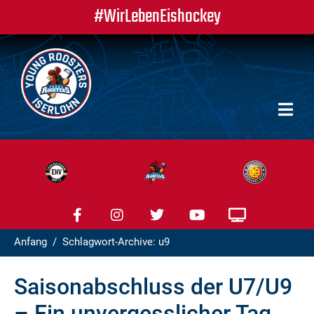
#WirLebenEishockey
Anfang
Schlagwort-Archive: u9
Saisonabschluss der U7/U9
– Ein unvergesslicher Tag