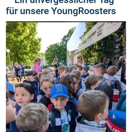
für unsere YoungRoosters