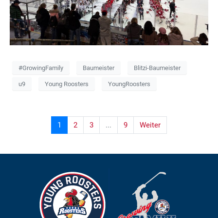
#GrowingFamily
Baumeister
Blitzi-Baumeister
u9
Young Roosters
YoungRoosters
1
2
3
...
9
Weiter