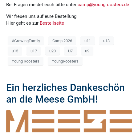
Bei Fragen meldet euch bitte unter
camp@youngroosters.de
Wir freuen uns auf eure Bestellung.
Hier geht es zur
Bestellseite
#GrowingFamily
Camp 2026
u11
u13
u15
u17
u20
U7
u9
Young Roosters
YoungRoosters
Ein herzliches Dankeschön
an die Meese GmbH!