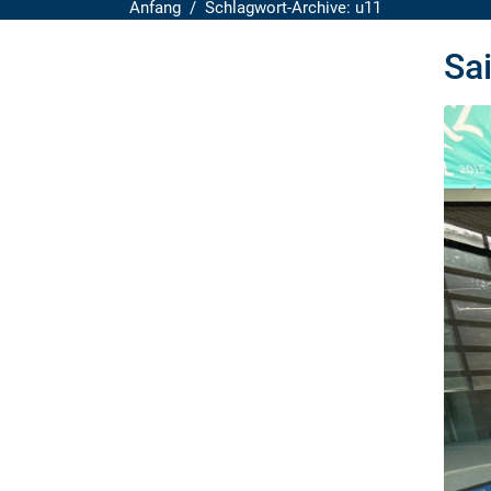
Anfang
Schlagwort-Archive: u11
Sa