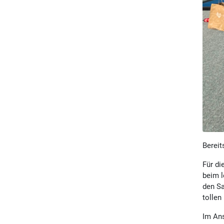
Bereit
Für di
beim l
den Sa
tollen
Im Ans