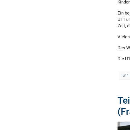
Kinder
Ein be
U11 un
Zeit, 
Vielen
Des We
Die U1
u11
Te
(F