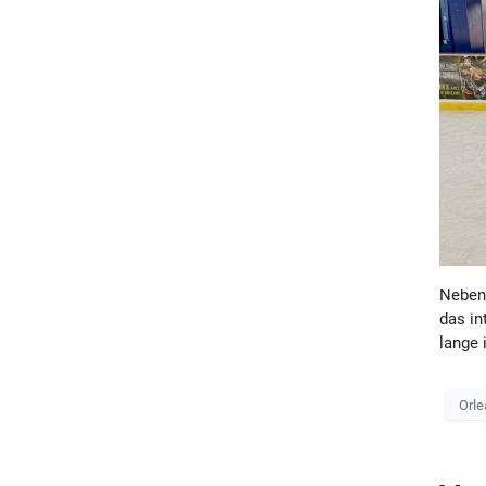
Neben 
das in
lange 
Orl