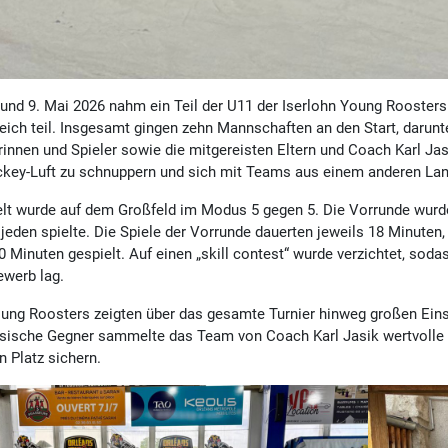
und 9. Mai 2026 nahm ein Teil der U11 der Iserlohn Young Roosters 
eich teil. Insgesamt gingen zehn Mannschaften an den Start, darunt
rinnen und Spieler sowie die mitgereisten Eltern und Coach Karl Jas
key-Luft zu schnuppern und sich mit Teams aus einem anderen La
lt wurde auf dem Großfeld im Modus 5 gegen 5. Die Vorrunde wurde
jeden spielte. Die Spiele der Vorrunde dauerten jeweils 18 Minuten
0 Minuten gespielt. Auf einen „skill contest“ wurde verzichtet, sod
werb lag.
ung Roosters zeigten über das gesamte Turnier hinweg großen Eins
sische Gegner sammelte das Team von Coach Karl Jasik wertvolle
n Platz sichern.