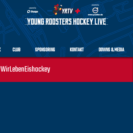
K
CLUB
SPONSORING
KONTAKT
DOWNS & MEDIA
WirLebenEishockey