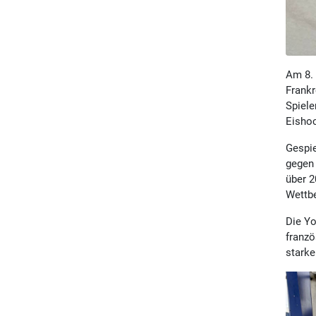
Am 8. 
Frankr
Spiele
Eishoc
Gespie
gegen 
über 2
Wettbe
Die Yo
franzö
starke