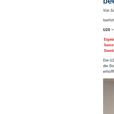
be
Von Sa
Iserlo
U20 – 
Ergeb
Samst
Sonnt
Die U
die St
erhoff