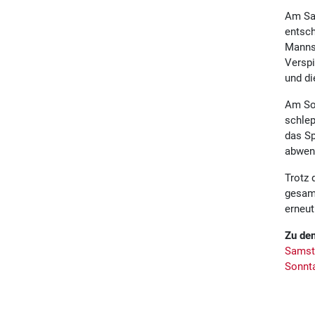
Am Sam
entsch
Mannsc
Verspi
und di
Am Son
schlep
das Sp
abwen
Trotz 
gesamt
erneut
Zu den
Samst
Sonnt