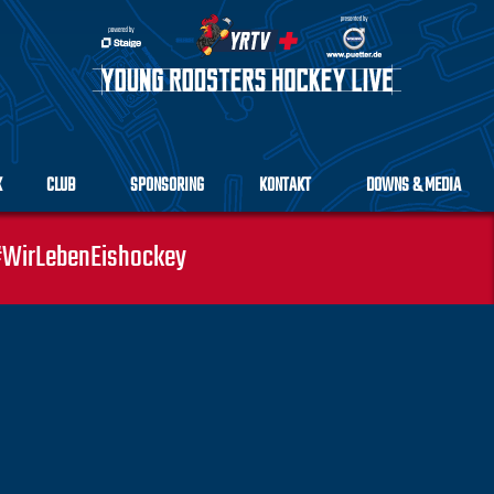
K
CLUB
SPONSORING
KONTAKT
DOWNS & MEDIA
WirLebenEishockey