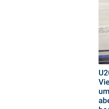
U2
Vie
um
ab