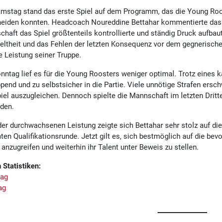
stag stand das erste Spiel auf dem Programm, das die Young Roos
eiden konnten. Headcoach Noureddine Bettahar kommentierte das Sp
haft das Spiel größtenteils kontrollierte und ständig Druck aufba
eltheit und das Fehlen der letzten Konsequenz vor dem gegnerische
e Leistung seiner Truppe.
ntag lief es für die Young Roosters weniger optimal. Trotz eines k
pend und zu selbstsicher in die Partie. Viele unnötige Strafen er
iel auszugleichen. Dennoch spielte die Mannschaft im letzten Dritte
den.
der durchwachsenen Leistung zeigte sich Bettahar sehr stolz auf d
en Qualifikationsrunde. Jetzt gilt es, sich bestmöglich auf die bev
 anzugreifen und weiterhin ihr Talent unter Beweis zu stellen.
 Statistiken:
ag
ag