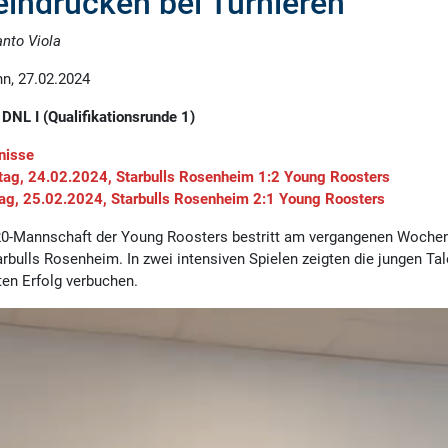
eindrucken bei Turnieren
nto Viola
hn, 27.02.2024
DNL I (Qualifikationsrunde 1)
nisse
ag, 24.02.2024, Starbulls Rosenheim 1:2 Young Roosters
ag, 25.02.2024, Starbulls Rosenheim 2:1 Young Roosters
20-Mannschaft der Young Roosters bestritt am vergangenen Wochen
arbulls Rosenheim. In zwei intensiven Spielen zeigten die jungen Ta
ten Erfolg verbuchen.