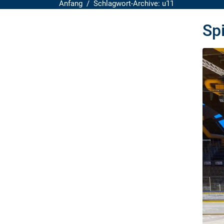
Anfang
Schlagwort-Archive: u11
Sp