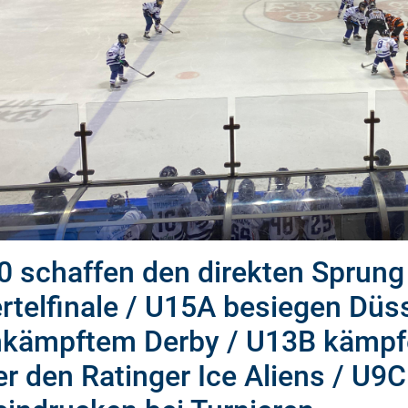
0 schaffen den direkten Sprung 
rtelfinale / U15A besiegen Düss
kämpftem Derby / U13B kämpfen
er den Ratinger Ice Aliens / U9